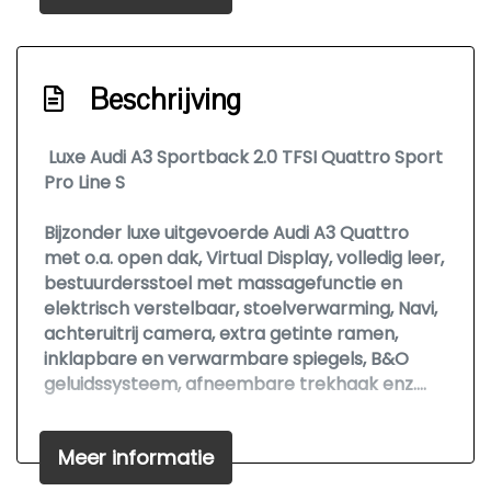
Park distance control
Parkeersensor voor en achter
Beschrijving
Sierlijsten zwart
Sportonderstel
Luxe Audi A3 Sportback 2.0 TFSI Quattro Sport
Sportvelgen
Pro Line S
Trekhaak met afneembare kogel
Bijzonder luxe uitgevoerde Audi A3 Quattro
Warmtewerend glas
met o.a. open dak, Virtual Display, volledig leer,
bestuurdersstoel met massagefunctie en
Interieur
elektrisch verstelbaar, stoelverwarming, Navi,
achteruitrij camera, extra getinte ramen,
Achterbank in delen neerklapbaar
inklapbare en verwarmbare spiegels, B&O
geluidssysteem, afneembare trekhaak enz....
Airco automatisch
Aluminium interieur afwerking
Boekjes en 2 sleutels aanwezig.
Meer informatie
Armsteun voor
Begin februari 2025 onderhoudsbeurt gehad.
Inclusief extra set z.g.a.n. winterbanden met